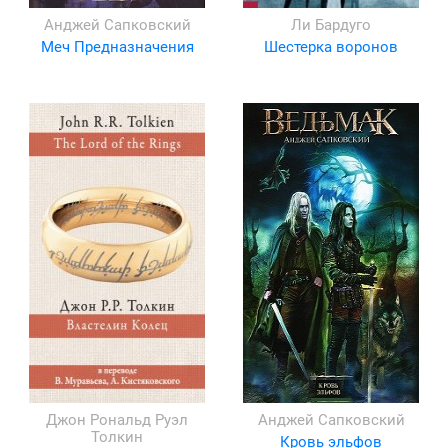
Анджей Сапковский
Ли Бардуго
Меч Предназначения
Шестерка воронов
Джон Рональд Руэл
Анджей Сапковский
Толкин
Кровь эльфов