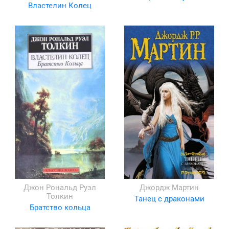
Властелин Колец
Джон Рональд Руэл
Джордж Мартин
Толкин
Танец с драконами
Братство кольца