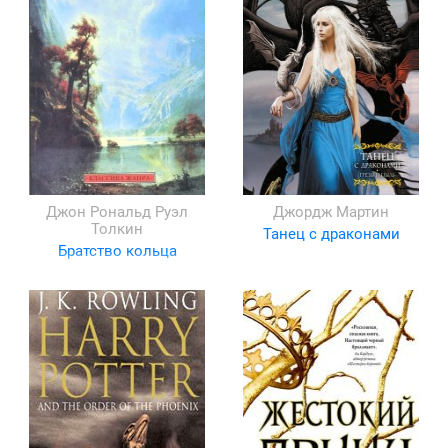
Джон Рональд Руэл
Джордж Мартин
Толкин
Танец с драконами
Братство кольца