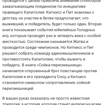
проводятся с целью привлечь внимание спонсоров
захватывающим поединком по инициативе
правящего Капитолия. Китнисс и Пит знакомы с
детства, но участие в битве предполагает, что
выживший, и победитель, будет только один. Вторая
книга показывает события юбилейных Голодных
игр, которые проводят раз в четверть века с особой
жесткостью. Состязание называется Жатва и
проводится среди чемпионов. Но Китнисс и Пит
решают собрать команду единомышленников и
противостоять Капитолию, чтобы выжить и
победить. В книге «Сойка-пересмешница»
начинается откровенный бунт повстанцев против
Капитолия и его президента Сноу, а Китнисс
становится символом сопротивления, сойкой-
пересмешницей.
В ваших руках оказалась не просто известная
трилогия, а история, которая станет интересна всем.