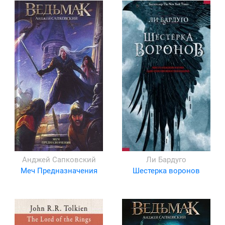
Анджей Сапковский
Ли Бардуго
Меч Предназначения
Шестерка воронов