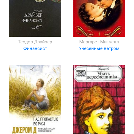
Теодор Драйзер
Маргарет Митчелл
Финансист
Унесенные ветром