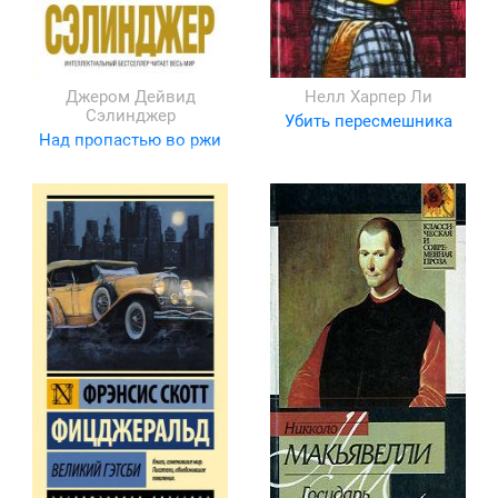
Джером Дейвид
Нелл Харпер Ли
Сэлинджер
Убить пересмешника
Над пропастью во ржи