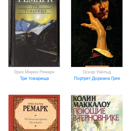
Эрих Мария Ремарк
Оскар Уайльд
Три товарища
Портрет Дориана Грея