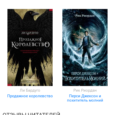
Ли Бардуго
Рик Риордан
Продажное королевство
Перси Джексон и
похититель молний