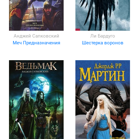
Анджей Сапковский
Ли Бардуго
Меч Предназначения
Шестерка воронов