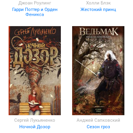
Джоан Роулинг
Холли Блэк
Гарри Поттер и Орден
Жестокий принц
Феникса
Сергей Лукьяненко
Анджей Сапковский
Ночной Дозор
Сезон гроз