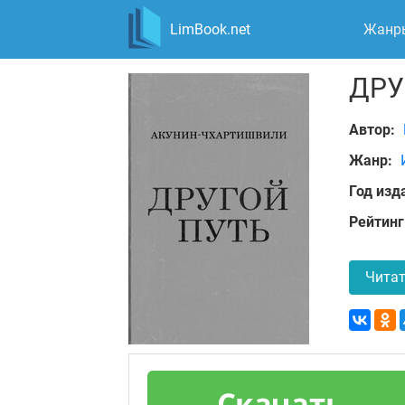
LimBook.net
Жанр
ДРУ
Автор:
Жанр:
Год изд
Рейтинг
Читат