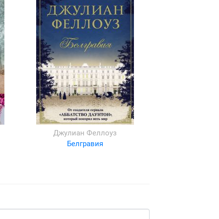
Джулиан Феллоуз
Белгравия