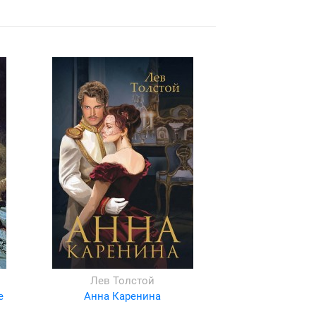
Лев Толстой
е
Анна Каренина