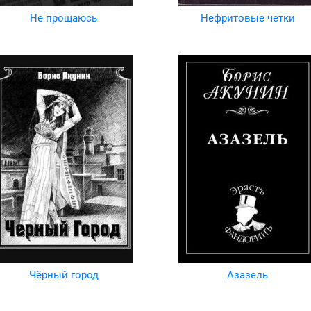
Не прощаюсь
Нефритовые четки
Чёрный город
Азазель