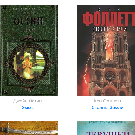
Джейн Остин
Кен Фоллетт
Эмма
Столпы Земли