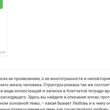
сех ее проявлениях, о ее многогранности и неповтори
ть жизнь человека. Структура романа так же состоит 
 виде иллюстраций и записки в Клетчатой тетради вре
исходящего. Здесь вы найдете и описания эпохи, прот
оном основной темы, – какая бывает Любовь и к чему о
чные размышления на тему, как существовала любовь 