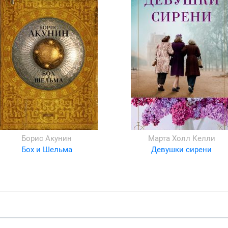
Борис Акунин
Марта Холл Келли
Бох и Шельма
Девушки сирени