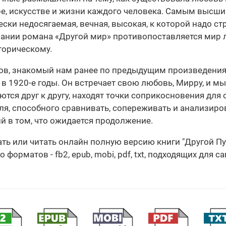
ре, искусстве и жизни каждого человека. Самым высш
ски недосягаемая, вечная, высокая, к которой надо с
звании романа «Другой мир» противопоставляется мир
торическому.
ов, знакомый нам ранее по предыдущим произведениям
в 1920-е годы. Он встречает свою любовь, Мирру, и м
тся друг к другу, находят точки соприкосновения для
ля, способного сравнивать, сопереживать и анализиров
й в том, что ожидается продолжение.
ать или читать онлайн полную версию книги "Другой П
орматов - fb2, epub, mobi, pdf, txt, подходящих для с