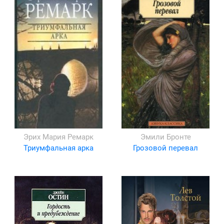
Эрих Мария Ремарк
Эмили Бронте
Триумфальная арка
Грозовой перевал