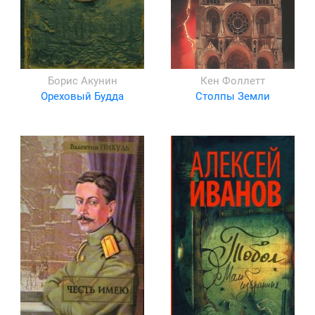
Борис Акунин
Кен Фоллетт
Ореховый Будда
Столпы Земли