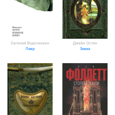
Евгений Водолазкин
Джейн Остин
Лавр
Эмма