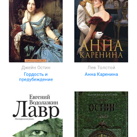
Джейн Остин
Лев Толстой
Гордость и
Анна Каренина
предубеждение