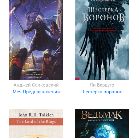
Анджей Сапковский
Ли Бардуго
Меч Предназначения
Шестерка воронов