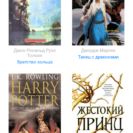
Джон Рональд Руэл
Джордж Мартин
Толкин
Танец с драконами
Братство кольца