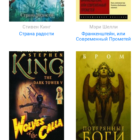
Стивен Кинг
Мэри Шелли
Страна радости
Франкенштейн, или
Современный Прометей