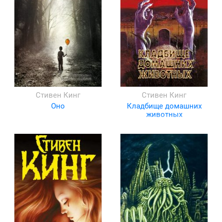
Стивен Кинг
Стивен Кинг
Оно
Кладбище домашних
животных