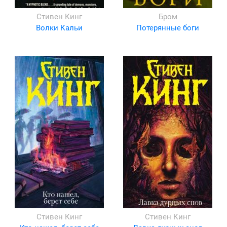
Стивен Кинг
Бром
Волки Кальи
Потерянные боги
Стивен Кинг
Стивен Кинг