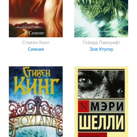
Стивен Кинг
Говард Лавкрафт
Сияние
Зов Ктулху