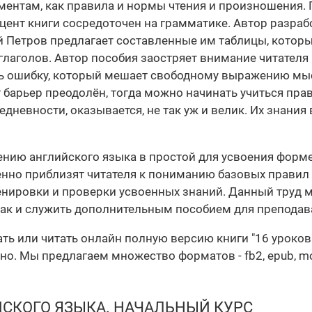
ментам, как правила и нормы чтения и произношения.
кцент книги сосредоточен на грамматике. Автор разра
й Петров предлагает составленные им таблицы, котор
лаголов. Автор пособия заостряет внимание читателя 
ть ошибку, который мешает свободному выражению мыс
от барьер преодолён, тогда можно начинать учиться п
дневности, оказывается, не так уж и велик. Их знания
нию английского языка в простой для усвоения форм
пенно приблизят читателя к пониманию базовых правил 
енировки и проверки усвоенных знаний. Данный труд 
так и служить дополнительным пособием для преподав
ать или читать онлайн полную версию книги "16 уроков
. Мы предлагаем множество форматов - fb2, epub, mobi
ЙСКОГО ЯЗЫКА. НАЧАЛЬНЫЙ КУРС