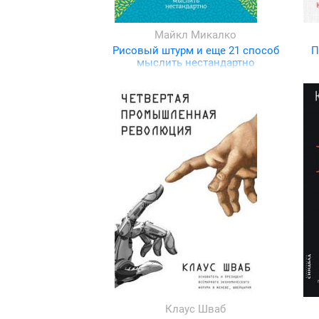
Майкл Микалко
Рисовый штурм и еще 21 способ
П
мыслить нестандартно
Клаус Шваб