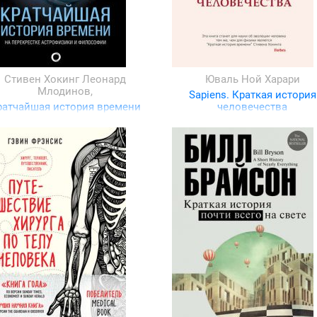
Стивен Хокинг
Леонард
Юваль Ной Харари
Млодинов,
Sapiens. Краткая история
ратчайшая история времени
человечества