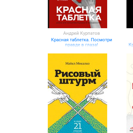
Андрей Курпатов
Красная таблетка. Посмотри
правде в глаза!
К