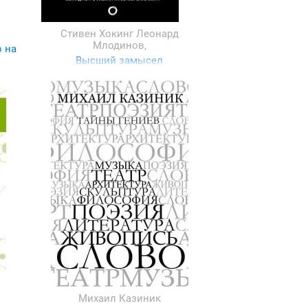
Стивен Хокинг
Леонард
Млодинов,
о на
Высший замысел
Михаил Казиник