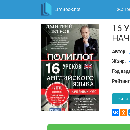
LimBook.net
Жанр
16 
НАЧ
Автор:
Жанр:
Год изд
Рейтинг
Читат