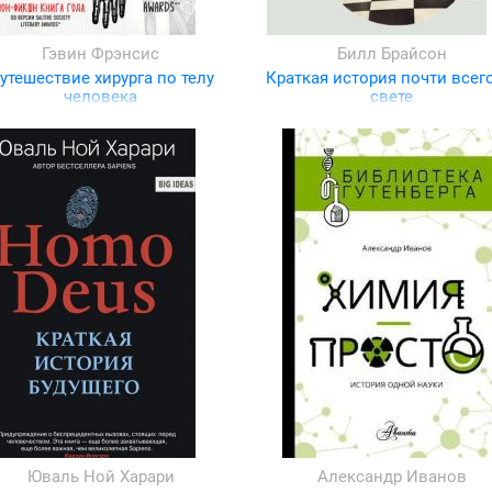
Гэвин Фрэнсис
Билл Брайсон
утешествие хирурга по телу
Краткая история почти всег
человека
свете
Юваль Ной Харари
Александр Иванов