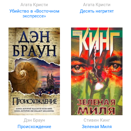
Агата Кристи
Агата Кристи
Убийство в «Восточном
Десять негритят
экспрессе»
Дэн Браун
Стивен Кинг
Происхождение
Зеленая Миля