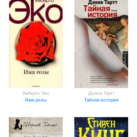
Умберто Эко
Донна Тартт
Имя розы
Тайная история