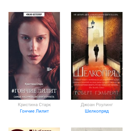
Кристина Старк
Джоан Роулинг
Гончие Лилит
Шелкопряд