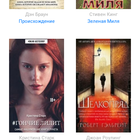
Дэн Браун
Стивен Кинг
Происхождение
Зеленая Миля
Кристина Старк
Джоан Роулинг