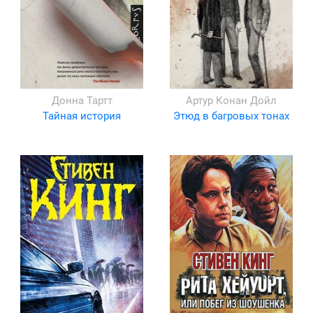
Донна Тартт
Артур Конан Дойл
Тайная история
Этюд в багровых тонах