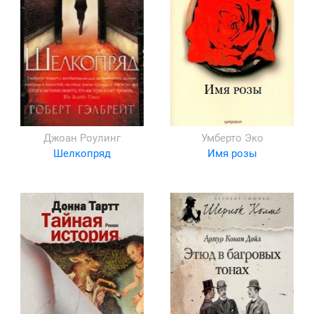
Джоан Роулинг
Умберто Эко
Шелкопряд
Имя розы