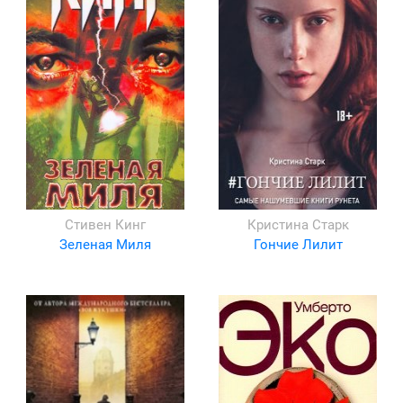
Стивен Кинг
Кристина Старк
Зеленая Миля
Гончие Лилит