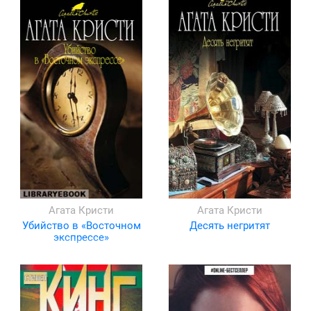
Агата Кристи
Агата Кристи
Убийство в «Восточном
Десять негритят
экспрессе»