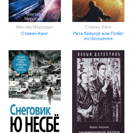
Мистер Мерседес
Стивен Кинг
Стивен Кинг
Рита Хейуорт или Побег
из Шоушенка