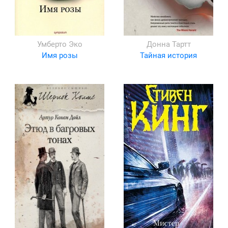
Умберто Эко
Донна Тартт
Имя розы
Тайная история