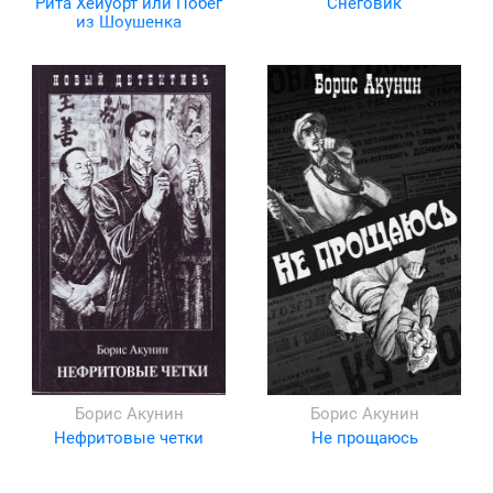
Рита Хейуорт или Побег
Снеговик
из Шоушенка
Борис Акунин
Борис Акунин
Нефритовые четки
Не прощаюсь