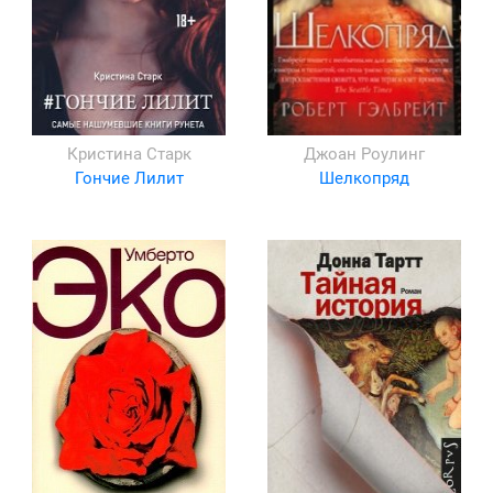
Кристина Старк
Джоан Роулинг
Гончие Лилит
Шелкопряд