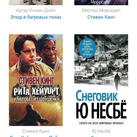
Артур Конан Дойл
Мистер Мерседес
Этюд в багровых тонах
Стивен Кинг
Стивен Кинг
Ю Несбё