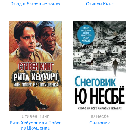
Этюд в багровых тонах
Стивен Кинг
Стивен Кинг
Ю Несбё
Рита Хейуорт или Побег
Снеговик
из Шоушенка