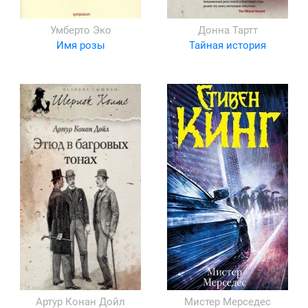
Умберто Эко
Донна Тартт
Имя розы
Тайная история
Артур Конан Дойл
Мистер Мерседес