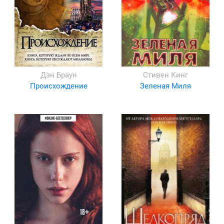
Дэн Браун
Стивен Кинг
Происхождение
Зеленая Миля