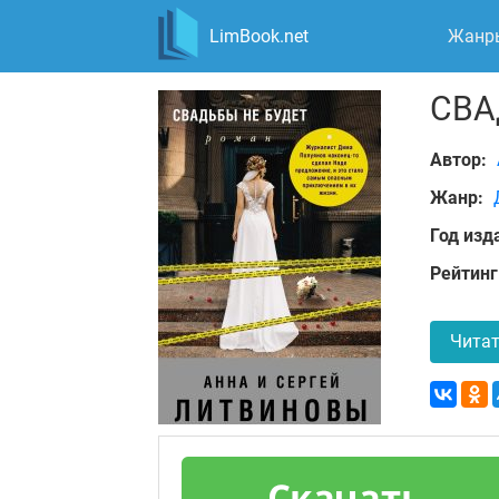
LimBook.net
Жанр
СВА
Автор:
Жанр:
Год изд
Рейтинг
Читат