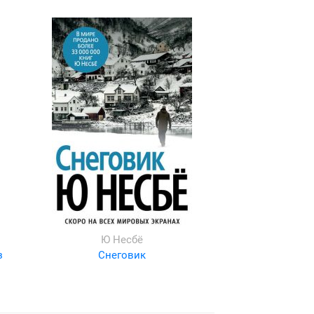
Ю Несбё
з
Снеговик