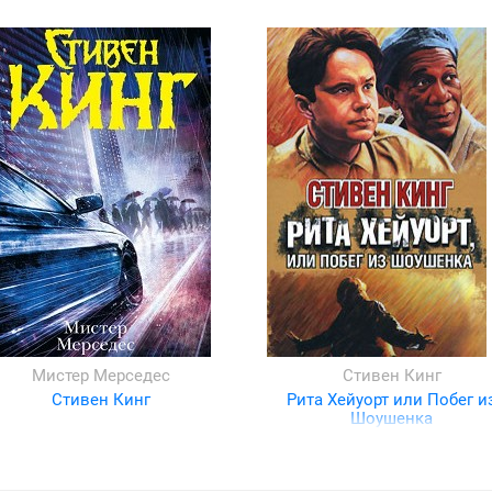
Мистер Мерседес
Стивен Кинг
Стивен Кинг
Рита Хейуорт или Побег и
Шоушенка