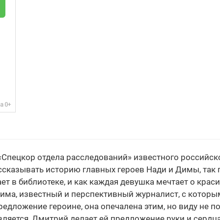
 «Спецкор отдела расследований» известного российск
сказывать историю главных героев Нади и Димы, так
ет в библиотеке, и как каждая девушка мечтает о кра
 Дима, известный и перспективный журналист, с которы
едложение героине, она опечалена этим, но виду не п
яется, Дмитрий делает ей предложение руки и сердца,