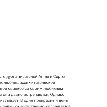
ого дуэта писателей Анны и Сергея
 полюбившихся читательской
сивой свадьбе со своим любимым
м они давно встречаются. Однако
оказывает. В один прекрасный день
 девушка, естественно, соглашается.