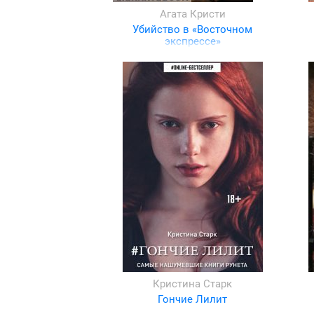
Агата Кристи
Убийство в «Восточном
экспрессе»
Кристина Старк
Гончие Лилит