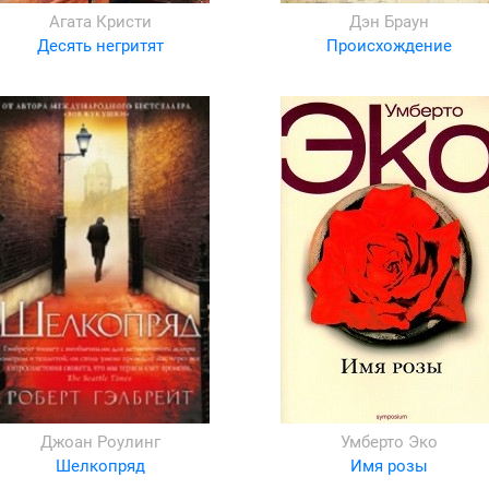
Агата Кристи
Дэн Браун
Десять негритят
Происхождение
Джоан Роулинг
Умберто Эко
Шелкопряд
Имя розы