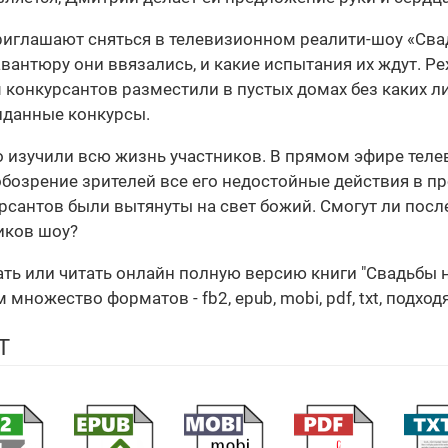
глашают сняться в телевизионном реалити-шоу «Свадьб
 авантюру они ввязались, и какие испытания их ждут. 
 конкурсантов разместили в пустых домах без каких л
иданные конкурсы.
 изучили всю жизнь участников. В прямом эфире теле
обозрение зрителей все его недостойные действия в п
сантов были вытянуты на свет божий. Смогут ли после
иков шоу?
ать или читать онлайн полную версию книги "Свадьбы 
множество форматов - fb2, epub, mobi, pdf, txt, подхо
Т