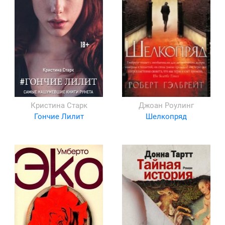
Кристина Старк
Джоан Роулинг
Гончие Лилит
Шелкопряд