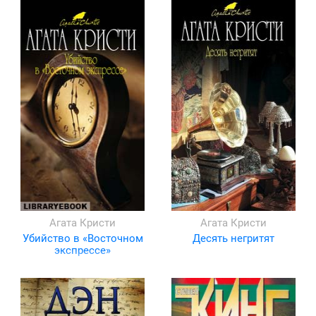
Агата Кристи
Агата Кристи
Убийство в «Восточном
Десять негритят
экспрессе»