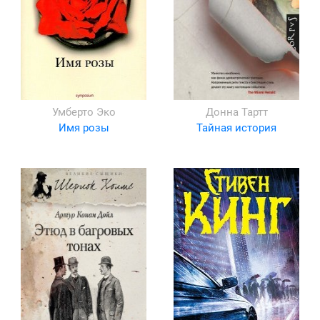
Умберто Эко
Донна Тартт
Имя розы
Тайная история