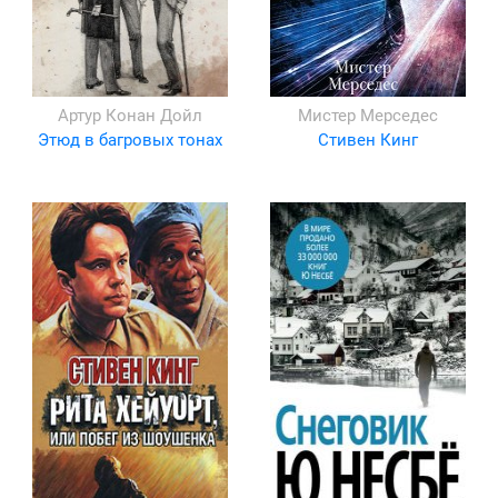
Артур Конан Дойл
Мистер Мерседес
Этюд в багровых тонах
Стивен Кинг