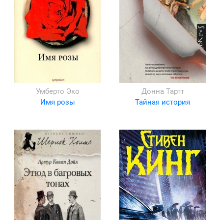
Умберто Эко
Донна Тартт
Имя розы
Тайная история