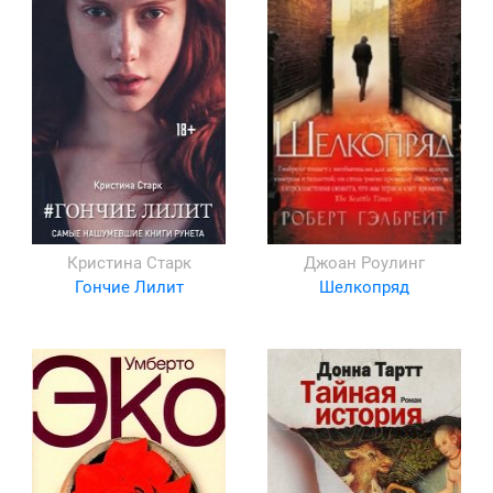
Кристина Старк
Джоан Роулинг
Гончие Лилит
Шелкопряд