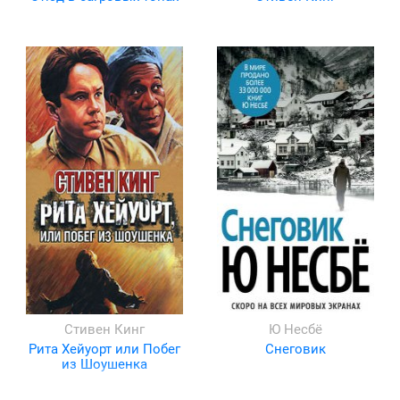
Стивен Кинг
Ю Несбё
Рита Хейуорт или Побег
Снеговик
из Шоушенка