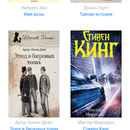
Умберто Эко
Донна Тартт
Имя розы
Тайная история
Артур Конан Дойл
Мистер Мерседес
Этюд в багровых тонах
Стивен Кинг