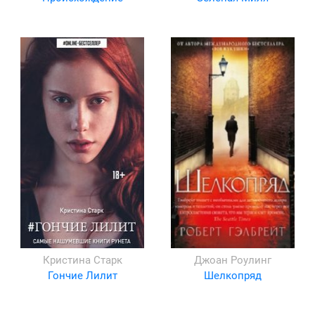
Кристина Старк
Джоан Роулинг
Гончие Лилит
Шелкопряд