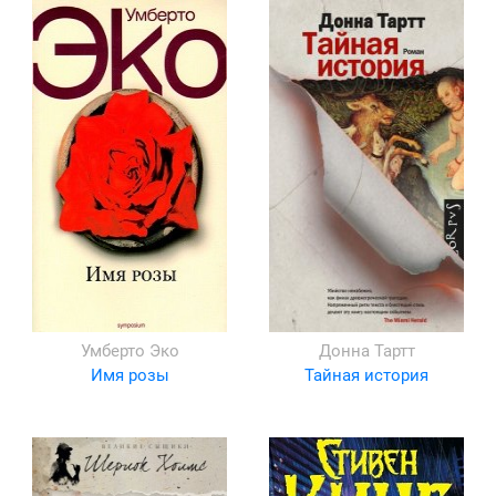
Умберто Эко
Донна Тартт
Имя розы
Тайная история