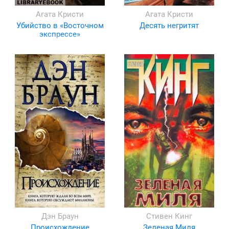
Агата Кристи
Агата Кристи
Убийство в «Восточном
Десять негритят
экспрессе»
Дэн Браун
Стивен Кинг
Происхождение
Зеленая Миля