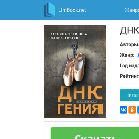
LimBook.net
Жанр
ДНК
Авторы
Жанр:
Год изд
Рейтинг
Читат