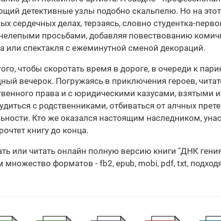
щий детективные узлы подобно скальпелю. Но на этот
ных сердечных делах, терзаясь, словно студентка-перво
 нелепыми просьбами, добавляя повествованию комич
а или спектакля с ежеминутной сменой декораций.
того, чтобы скоротать время в дороге, в очереди к пари
одный вечерок. Погружаясь в приключения героев, чита
венного права и с юридическими казусами, взятыми и
судиться с родственниками, отбиваться от алчных прет
ьности. Кто же оказался настоящим наследником, уна
прочтет книгу до конца.
ать или читать онлайн полную версию книги "ДНК гени
множество форматов - fb2, epub, mobi, pdf, txt, подхо