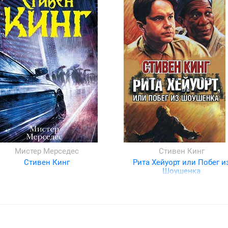
Мистер Мерседес
Стивен Кинг
Стивен Кинг
Рита Хейуорт или Побег и
Шоушенка