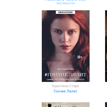
экспрессе»
Кристина Старк
Гончие Лилит