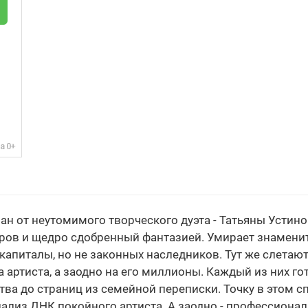
ан от неутомимого творческого дуэта - Татьяны Устин
ов и щедро сдобренный фантазией. Умирает знаменит
апиталы, но не законных наследников. Тут же слетаю
а артиста, а заодно на его миллионы. Каждый из них 
тва до страниц из семейной переписки. Точку в этом с
ализ ДНК покойного артиста. А заодно - профессиона