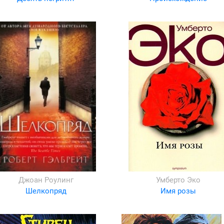
Джоан Роулинг
Умберто Эко
Шелкопряд
Имя розы