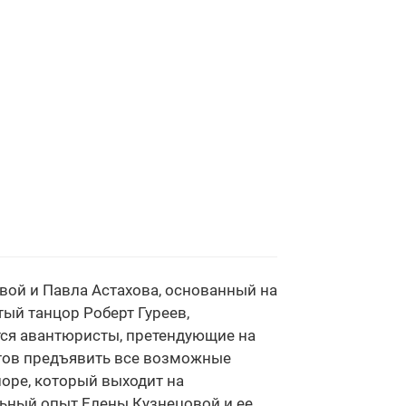
овой и Павла Астахова, основанный на
ый танцор Роберт Гуреев,
тся авантюристы, претендующие на
готов предъявить все возможные
поре, который выходит на
льный опыт Елены Кузнецовой и ее