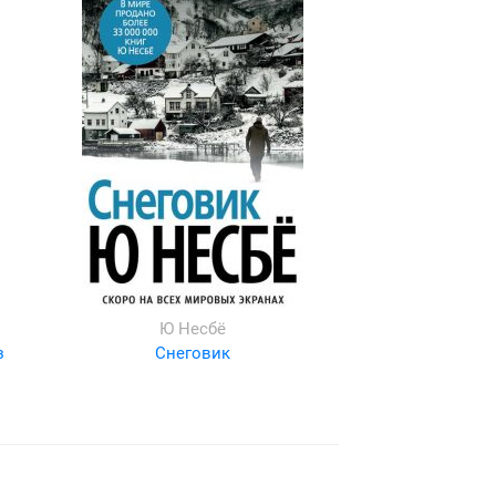
Ю Несбё
з
Снеговик