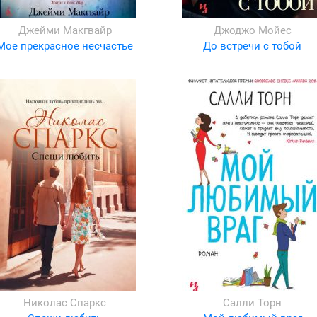
Джейми Макгвайр
Джоджо Мойес
Мое прекрасное несчастье
До встречи с тобой
Николас Спаркс
Салли Торн