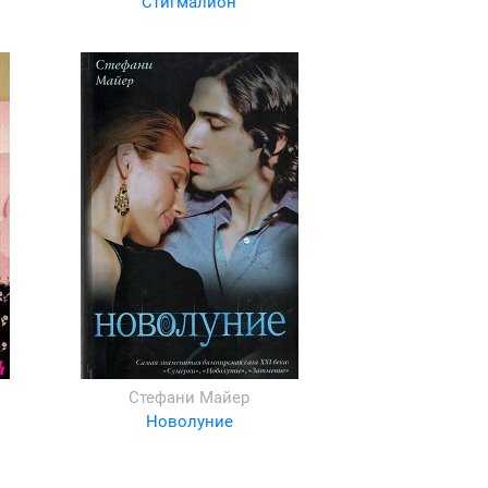
Стигмалион
Стефани Майер
Новолуние