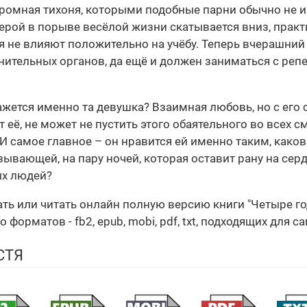
ромная тихоня, которыми подобные парни обычно не ин
герой в порыве весёлой жизни скатывается вниз, практи
 не влияют положительно на учёбу. Теперь вчерашни
нительных органов, да ещё и должен заниматься с реп
ажется именно та девушка? Взаимная любовь, но с его
т её, не может не пустить этого обаятельного во всех с
 И самое главное – он нравится ей именно таким, каков
зывающей, на пару ночей, которая оставит рану на сер
ых людей?
чать или читать онлайн полную версию книги "Четыре 
орматов - fb2, epub, mobi, pdf, txt, подходящих для с
СТЯ