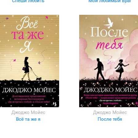
Спеши любить
Мой любимый враг
Джоджо Мойес
Джоджо Мойес
Всё та же я
После тебя