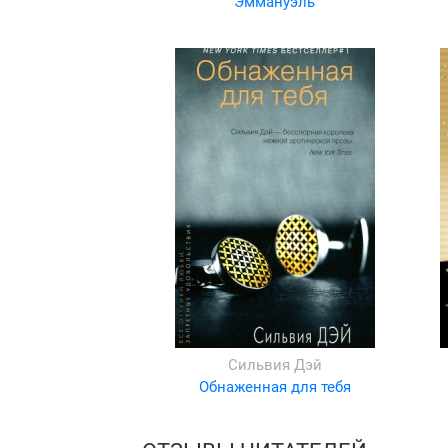
Эммануэль
Сильвия Дэй
Обнаженная для тебя