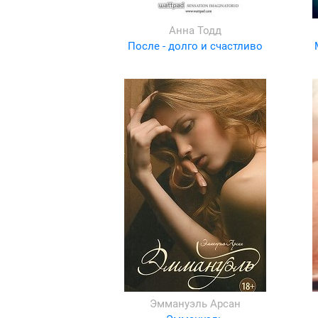
Анна Тодд
После - долго и счастливо
Эммануэль Арсан