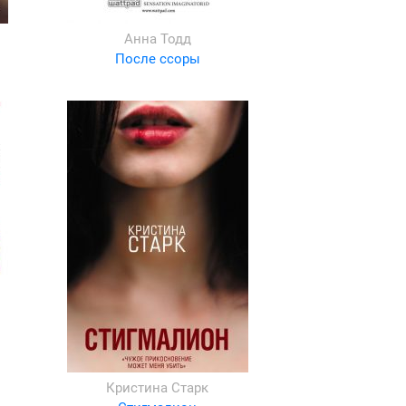
Анна Тодд
После ссоры
Кристина Старк