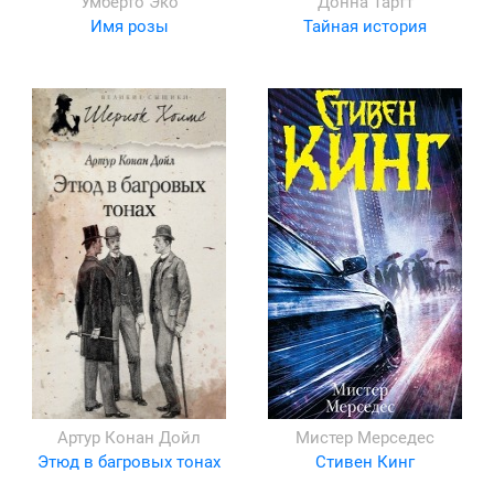
Умберто Эко
Донна Тартт
Имя розы
Тайная история
Артур Конан Дойл
Мистер Мерседес
Этюд в багровых тонах
Стивен Кинг