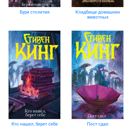
Буря столетия
Кладбище домашних
животных
Кто нашел, берет себе
Пост сдал