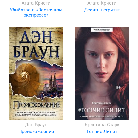
Агата Кристи
Агата Кристи
Убийство в «Восточном
Десять негритят
экспрессе»
Дэн Браун
Кристина Старк
Происхождение
Гончие Лилит