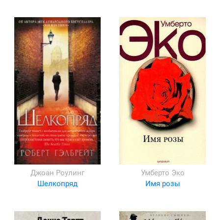
Джоан Роулинг
Умберто Эко
Шелкопряд
Имя розы