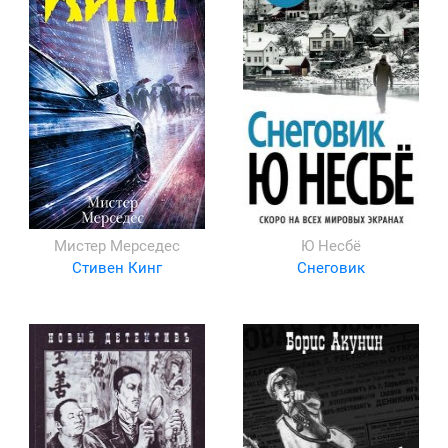
Мистер Мерседес
Ю Несбё
Стивен Кинг
Снеговик